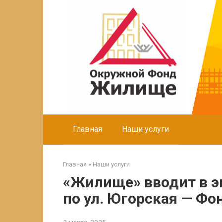
Перейти
к
контенту
Главная
Наши услуги
Главная
»
Наши услуги
«Жилище» вводит в 
по ул. Югорская — Ф